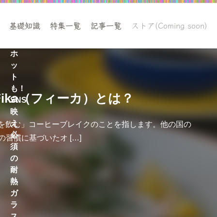
ア
イ
基礎知識
特集一覧
記事一覧
ストア(Coming soon)
ス
も
ホ
ッ
ト
も！
ika（フィーカ）とは？
SNS
映
え
ーを飲む」コーヒーブレイクのことを指します。他の国の
必
慣に基づいたオ […]
須
の
耐
熱
ガ
ラ
ス