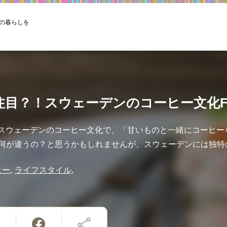
の暮らしを
注目？！スウェーデンのコーヒー文化F
）はスウェーデンのコーヒー文化で、「甘いものと一緒にコーヒ
何が違うの？と思うかもしれませんが、スウェーデンには独特の習
ヒー
ライフスタイル