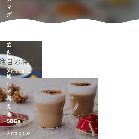
マ
グ
お
す
す
コ
め
ー
8
ヒ
選
注目の特集
ー
を
2023.04.04
通
し
て
考
え
る
SDGs
2023.03.28