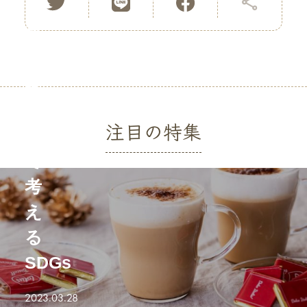
す
ー
す
ヒ
め
ー
8
を
選
通
注目の特集
し
2023.04.04
て
考
え
る
SDGs
2023.03.28