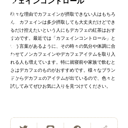
フェインコントロール
え
必
様々な理由でカフェインが摂取できない人はもちろ
ん、カフェインは多少摂取しても大丈夫だけどでき
須
るだけ控えたいという人にもデカフェの紅茶はおす
の
すめです。最近では「カフェインコントロール」と
耐
いう言葉があるように、その時々の気分や体調に合
わせてノンカフェインやデカフェアイテムを取り入
熱
れる人も増えています。特に就寝前や家族で飲むと
ガ
きはデカフェのものがおすすめです。様々なブラン
ラ
ドからデカフェのアイテムが出ているので、色々と
試してみてぜひお気に入りを見つけてください。
ス
マ
グ
お
コ