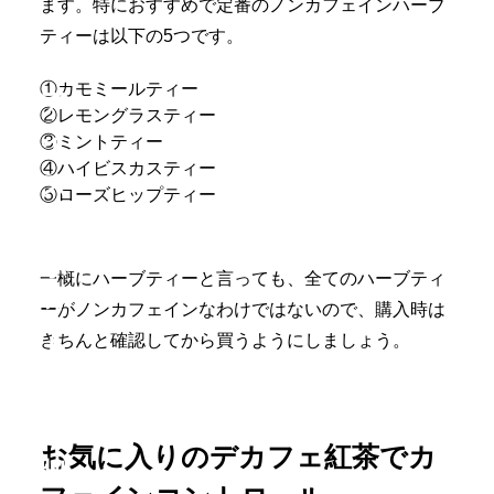
ます。特におすすめで定番のノンカフェインハーブ
ティーは以下の5つです。
①カモミールティー
ア
②レモングラスティー
イ
③ミントティー
④ハイビスカスティー
ス
⑤ローズヒップティー
も
ホ
一概にハーブティーと言っても、全てのハーブティ
ッ
ーがノンカフェインなわけではないので、購入時は
きちんと確認してから買うようにしましょう。
ト
も！
SNS
お気に入りのデカフェ紅茶でカ
映