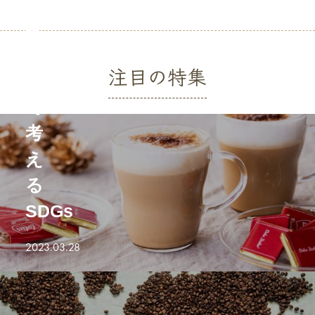
め
ー
8
を
選
通
注目の特集
し
2023.04.04
て
考
え
る
SDGs
2023.03.28