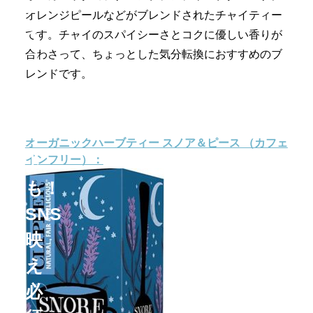
ア
オレンジピールなどがブレンドされたチャイティー
イ
です。チャイのスパイシーさとコクに優しい香りが
合わさって、ちょっとした気分転換におすすめのブ
ス
レンドです。
も
ホ
ッ
オーガニックハーブティー スノア＆ピース （カフェ
ト
インフリー）：
も！
SNS
映
え
必