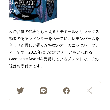
須
の
耐
熱
夜のお供の代表とも言えるカモミールとリラックス
ガ
効果のあるラベンダーをベースに、レモンバームを
合わせた優しい香りが特徴のオーガニックハーブテ
ラ
ィーです。2015年に食のオスカーともいわれる
ス
Great taste Awardを受賞しているブレンドで、その
マ
味はお墨付きです。
グ
お
コ
す
ー
す
ヒ