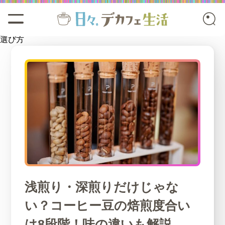
選び方
浅煎り・深煎りだけじゃな
い？コーヒー豆の焙煎度合い
は8段階！味の違いも解説